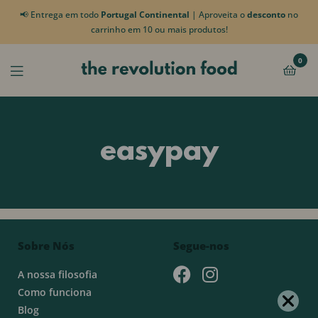
📢 Entrega em todo
Portugal Continental
| Aproveita o
desconto
no
carrinho em 10 ou mais produtos!
0
easypay
Sobre Nós
Segue-nos
A nossa filosofia
Como funciona
Blog