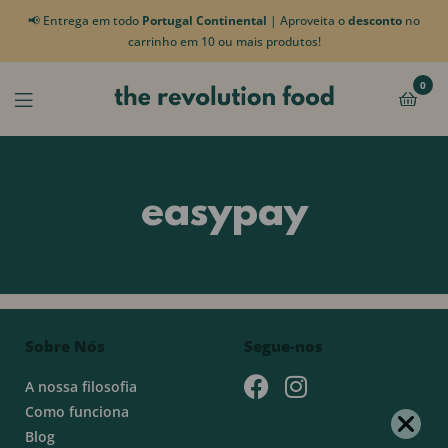
📢 Entrega em todo
Portugal Continental
| Aproveita o
desconto
no
carrinho em 10 ou mais produtos!
0
easypay
Sobre Nós
Segue-nos
A nossa filosofia
Como funciona
Blog