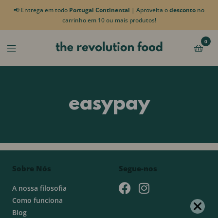
📢 Entrega em todo
Portugal Continental
| Aproveita o
desconto
no
carrinho em 10 ou mais produtos!
0
easypay
Sobre Nós
Segue-nos
A nossa filosofia
Como funciona
Blog