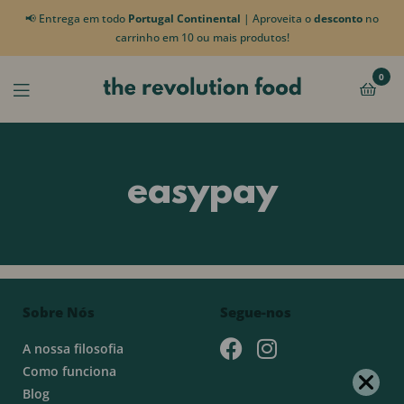
📢 Entrega em todo
Portugal Continental
| Aproveita o
desconto
no
carrinho em 10 ou mais produtos!
0
easypay
Sobre Nós
Segue-nos
A nossa filosofia
Como funciona
Blog