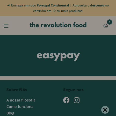
📢 Entrega em todo
Portugal Continental
| Aproveita o
desconto
no
carrinho em 10 ou mais produtos!
0
easypay
Sobre Nós
Segue-nos
A nossa filosofia
Como funciona
Blog