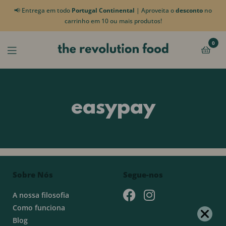
📢 Entrega em todo
Portugal Continental
| Aproveita o
desconto
no
carrinho em 10 ou mais produtos!
0
easypay
Sobre Nós
Segue-nos
A nossa filosofia
Como funciona
Blog