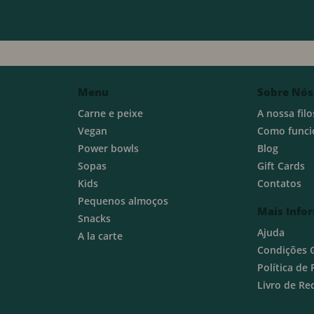
Menu
Sobre Nós
Carne e peixe
A nossa filo
Vegan
Como funci
Power bowls
Blog
Sopas
Gift Cards
Kids
Contatos
Pequenos almoços
Mais Info
Snacks
Ajuda
A la carte
Condições 
Política de
Livro de R