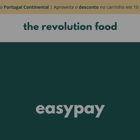
do
Portugal Continental
| Aproveita o
desconto
no carrinho em 10 
easypay