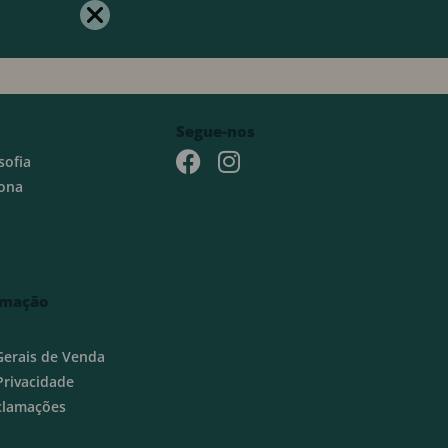
Segue-nos
sofia
ona
rmação
Gerais de Venda
 Privacidade
eclamações