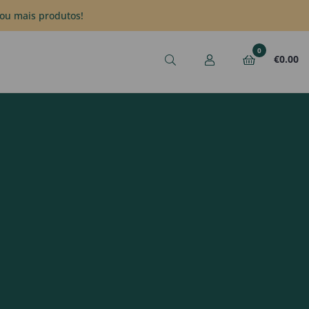
ou mais produtos!
0
€
0.00