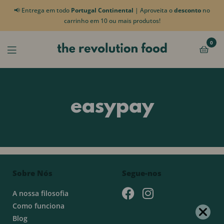
📢 Entrega em todo
Portugal Continental
| Aproveita o
desconto
no
carrinho em 10 ou mais produtos!
0
easypay
Sobre Nós
Segue-nos
A nossa filosofia
Como funciona
Blog