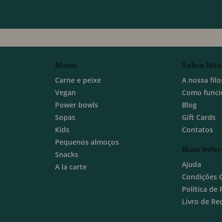
Menu
Sobre Nós
Carne e peixe
A nossa filo
Vegan
Como funci
Power bowls
Blog
Sopas
Gift Cards
Kids
Contatos
Pequenos almoços
Mais Info
Snacks
Ajuda
A la carte
Condições 
Política de
Livro de R