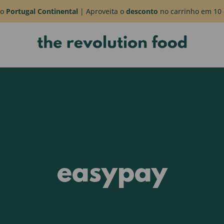
do
Portugal Continental
| Aproveita o
desconto
no carrinho em 10 
easypay