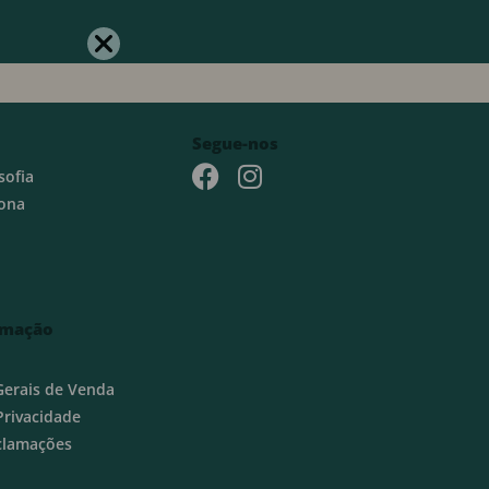
Segue-nos
sofia
ona
rmação
Gerais de Venda
 Privacidade
eclamações