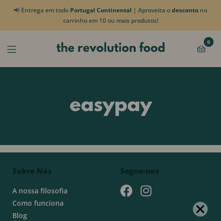
📢 Entrega em todo
Portugal Continental
| Aproveita o
desconto
no
carrinho em 10 ou mais produtos!
0
easypay
Sobre Nós
Segue-nos
A nossa filosofia
Como funciona
Blog