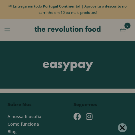
📢 Entrega em todo
Portugal Continental
| Aproveita o
desconto
no
carrinho em 10 ou mais produtos!
0
easypay
Sobre Nós
Segue-nos
A nossa filosofia
Como funciona
Blog