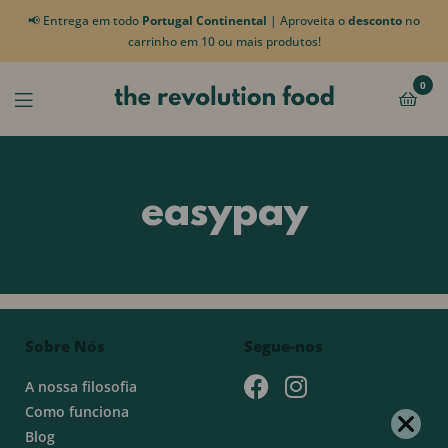
📢 Entrega em todo
Portugal Continental
| Aproveita o
desconto
no
carrinho em 10 ou mais produtos!
0
easypay
Sobre Nós
Segue-nos
A nossa filosofia
Como funciona
Blog