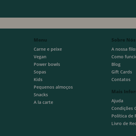
Menu
Sobre Nós
Carne e peixe
A nossa filo
Vegan
Como funci
Power bowls
Blog
Sopas
Gift Cards
Kids
Contatos
Pequenos almoços
Mais Info
Snacks
Ajuda
A la carte
Condições 
Política de
Livro de R