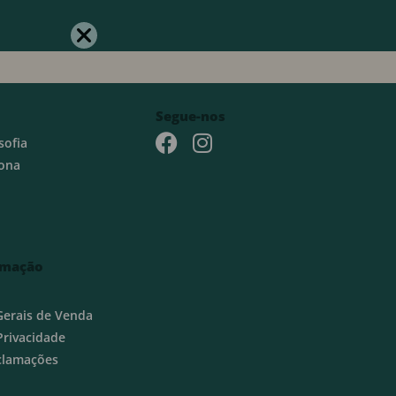
Segue-nos
sofia
ona
rmação
Gerais de Venda
 Privacidade
eclamações