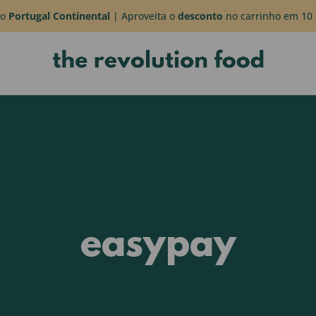
do
Portugal Continental
| Aproveita o
desconto
no carrinho em 10 
easypay