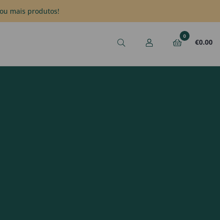
ou mais produtos!
0
€
0.00