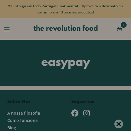
📢 Entrega em todo
Portugal Continental
| Aproveita o
desconto
no
carrinho em 10 ou mais produtos!
0
easypay
Sobre Nós
Segue-nos
A nossa filosofia
Como funciona
Blog