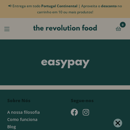
📢 Entrega em todo
Portugal Continental
| Aproveita o
desconto
no
carrinho em 10 ou mais produtos!
0
easypay
Sobre Nós
Segue-nos
A nossa filosofia
Como funciona
Blog