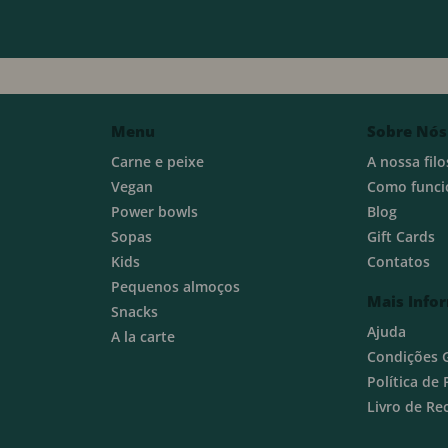
Menu
Sobre Nós
Carne e peixe
A nossa filo
Vegan
Como funci
Power bowls
Blog
Sopas
Gift Cards
Kids
Contatos
Pequenos almoços
Mais Info
Snacks
Ajuda
A la carte
Condições 
Política de
Livro de R