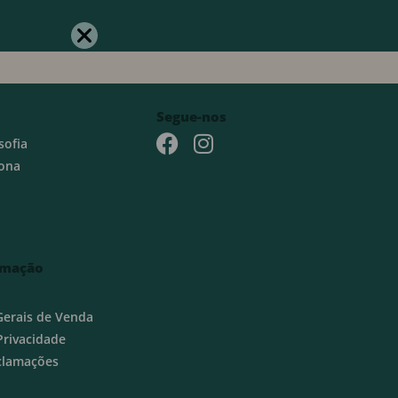
Segue-nos
sofia
ona
rmação
Gerais de Venda
 Privacidade
eclamações