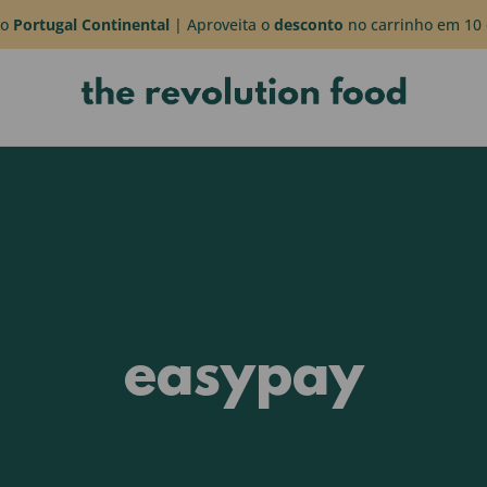
do
Portugal Continental
| Aproveita o
desconto
no carrinho em 10 
easypay