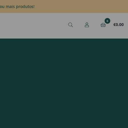
ou mais produtos!
0
€
0.00