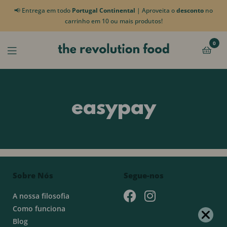
📢 Entrega em todo
Portugal Continental
| Aproveita o
desconto
no
carrinho em 10 ou mais produtos!
0
easypay
Sobre Nós
Segue-nos
A nossa filosofia
Como funciona
Blog