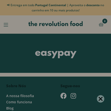
📢 Entrega em todo
Portugal Continental
| Aproveita o
desconto
no
carrinho em 10 ou mais produtos!
0
easypay
Sobre Nós
Segue-nos
A nossa filosofia
Como funciona
Blog