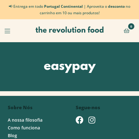
📢 Entrega em todo
Portugal Continental
| Aproveita o
desconto
no
carrinho em 10 ou mais produtos!
0
easypay
Sobre Nós
Segue-nos
A nossa filosofia
Como funciona
Blog