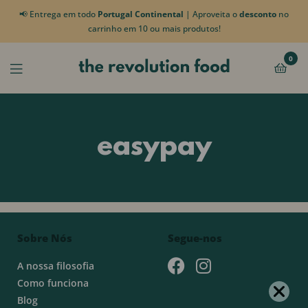
📢 Entrega em todo
Portugal Continental
| Aproveita o
desconto
no
carrinho em 10 ou mais produtos!
0
easypay
Sobre Nós
Segue-nos
A nossa filosofia
Como funciona
Blog