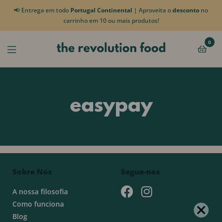
📢 Entrega em todo
Portugal Continental
| Aproveita o
desconto
no
carrinho em 10 ou mais produtos!
0
easypay
Sobre Nós
Segue-nos
A nossa filosofia
Como funciona
Blog