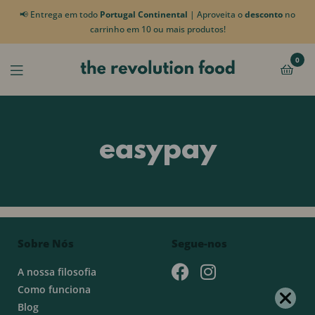
📢 Entrega em todo
Portugal Continental
| Aproveita o
desconto
no
carrinho em 10 ou mais produtos!
0
easypay
Sobre Nós
Segue-nos
A nossa filosofia
Como funciona
Blog