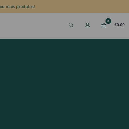
ou mais produtos!
0
€
0.00