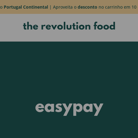
do
Portugal Continental
| Aproveita o
desconto
no carrinho em 10 
easypay