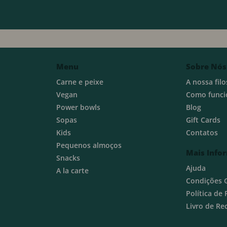
Menu
Sobre Nós
Carne e peixe
A nossa filo
Vegan
Como funci
Power bowls
Blog
Sopas
Gift Cards
Kids
Contatos
Pequenos almoços
Mais Info
Snacks
Ajuda
A la carte
Condições 
Política de
Livro de R