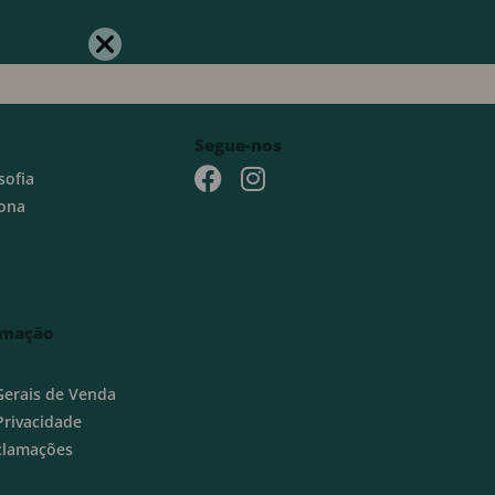
Segue-nos
sofia
ona
rmação
Gerais de Venda
 Privacidade
eclamações