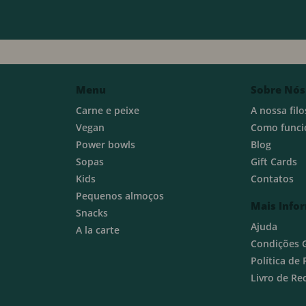
Menu
Sobre Nós
Carne e peixe
A nossa filo
Vegan
Como funci
Power bowls
Blog
Sopas
Gift Cards
Kids
Contatos
Pequenos almoços
Mais Info
Snacks
Ajuda
A la carte
Condições 
Política de
Livro de R