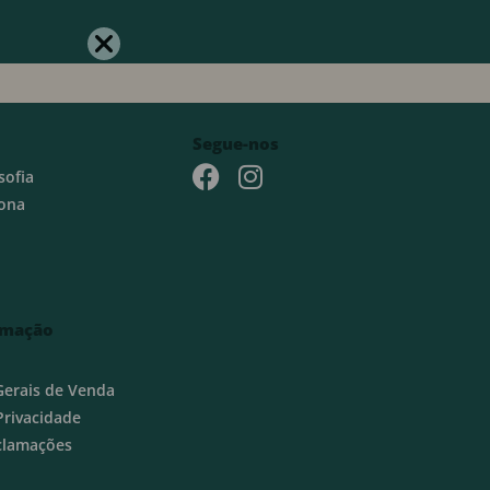
Segue-nos
sofia
ona
rmação
Gerais de Venda
 Privacidade
eclamações