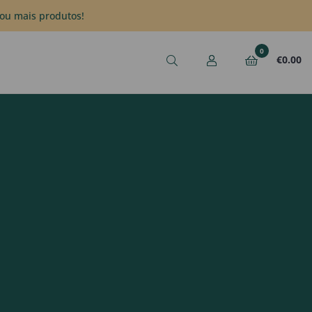
ou mais produtos!
0
€
0.00