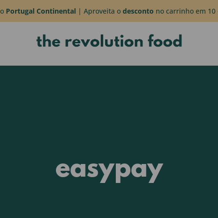
do
Portugal Continental
| Aproveita o
desconto
no carrinho em 10 
easypay