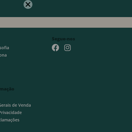
Segue-nos
sofia
ona
rmação
Gerais de Venda
 Privacidade
eclamações