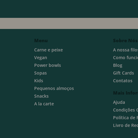
Menu
Sobre Nós
Carne e peixe
A nossa filo
Vegan
Como funci
Power bowls
Blog
Sopas
Gift Cards
Kids
Contatos
Pequenos almoços
Mais Info
Snacks
Ajuda
A la carte
Condições 
Política de
Livro de R