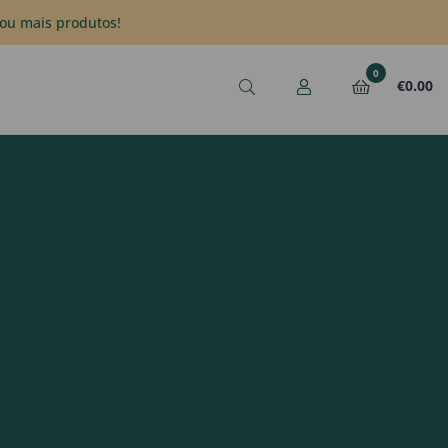
ou mais produtos!
0
€
0.00