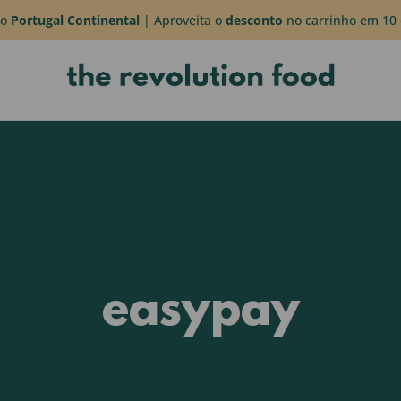
do
Portugal Continental
| Aproveita o
desconto
no carrinho em 10 
easypay