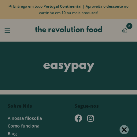
📢 Entrega em todo
Portugal Continental
| Aproveita o
desconto
no
carrinho em 10 ou mais produtos!
0
easypay
Sobre Nós
Segue-nos
A nossa filosofia
Como funciona
Blog