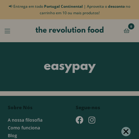
📢 Entrega em todo
Portugal Continental
| Aproveita o
desconto
no
carrinho em 10 ou mais produtos!
0
easypay
Sobre Nós
Segue-nos
A nossa filosofia
Como funciona
Blog