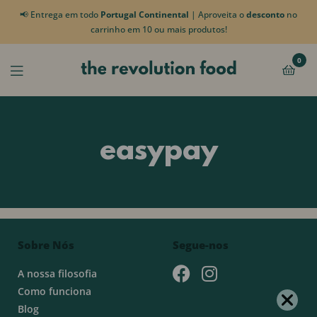
📢 Entrega em todo
Portugal Continental
| Aproveita o
desconto
no
carrinho em 10 ou mais produtos!
0
easypay
Sobre Nós
Segue-nos
A nossa filosofia
Como funciona
Blog