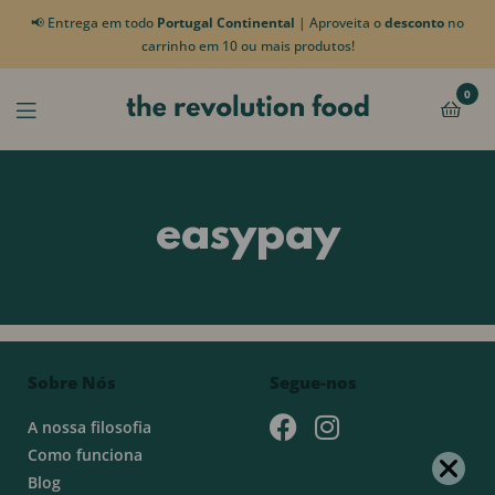
📢 Entrega em todo
Portugal Continental
| Aproveita o
desconto
no
carrinho em 10 ou mais produtos!
0
easypay
Sobre Nós
Segue-nos
A nossa filosofia
Como funciona
Blog