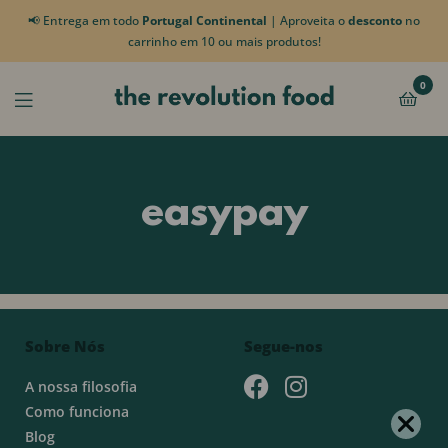
📢 Entrega em todo
Portugal Continental
| Aproveita o
desconto
no
carrinho em 10 ou mais produtos!
0
easypay
Sobre Nós
Segue-nos
A nossa filosofia
Como funciona
Blog