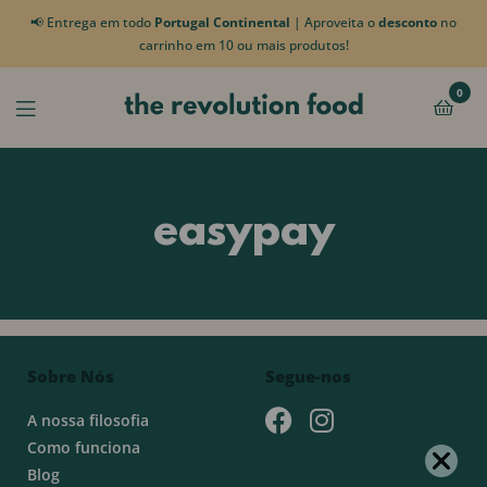
📢 Entrega em todo
Portugal Continental
| Aproveita o
desconto
no
carrinho em 10 ou mais produtos!
0
easypay
Sobre Nós
Segue-nos
A nossa filosofia
Como funciona
Blog