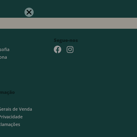
Segue-nos
sofia
ona
rmação
Gerais de Venda
 Privacidade
eclamações