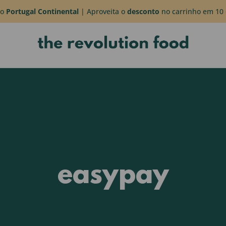
do
Portugal Continental
| Aproveita o
desconto
no carrinho em 10 
easypay