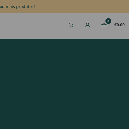
ou mais produtos!
0
€
0.00