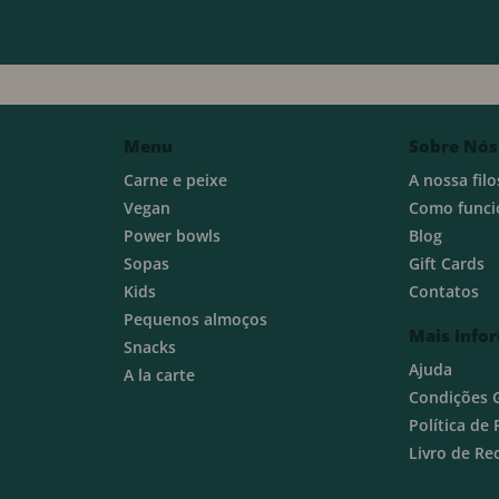
Menu
Sobre Nós
Carne e peixe
A nossa filo
Vegan
Como funci
Power bowls
Blog
Sopas
Gift Cards
Kids
Contatos
Pequenos almoços
Mais Info
Snacks
Ajuda
A la carte
Condições 
Política de
Livro de R