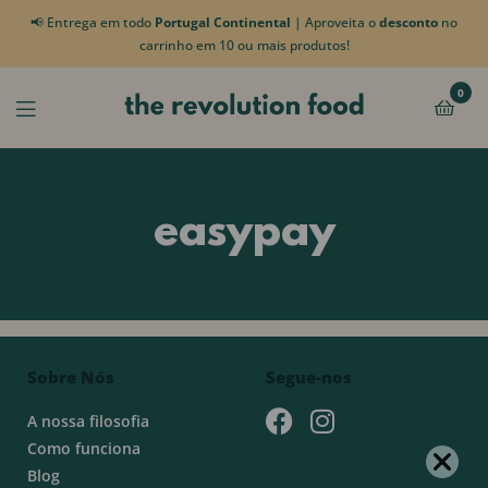
📢 Entrega em todo
Portugal Continental
| Aproveita o
desconto
no
carrinho em 10 ou mais produtos!
0
easypay
Sobre Nós
Segue-nos
A nossa filosofia
Como funciona
Blog