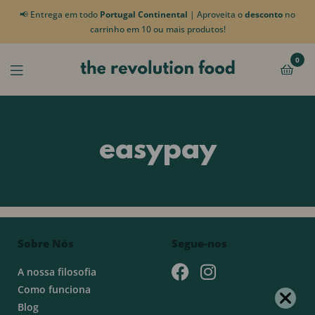
📢 Entrega em todo
Portugal Continental
| Aproveita o
desconto
no
carrinho em 10 ou mais produtos!
0
easypay
Sobre Nós
Segue-nos
A nossa filosofia
Como funciona
Blog