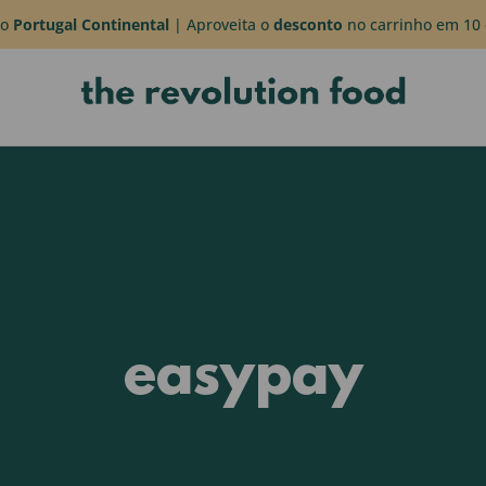
do
Portugal Continental
| Aproveita o
desconto
no carrinho em 10 
easypay