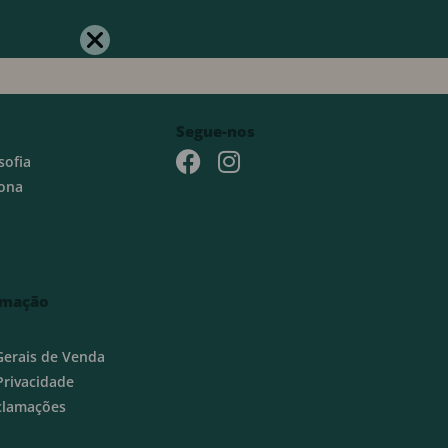
Segue-nos
sofia
ona
rmação
Gerais de Venda
 Privacidade
eclamações