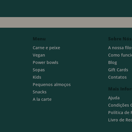
Menu
Sobre Nós
Carne e peixe
A nossa filo
Vegan
Como funci
Power bowls
Blog
Sopas
Gift Cards
Kids
Contatos
Pequenos almoços
Mais Info
Snacks
Ajuda
A la carte
Condições 
Política de
Livro de R