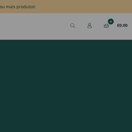
ou mais produtos!
0
€
0.00