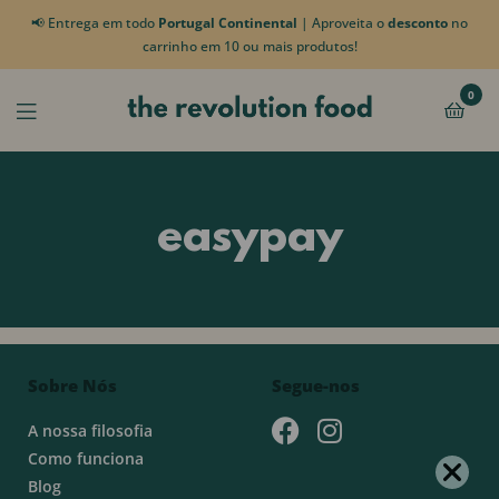
📢 Entrega em todo
Portugal Continental
| Aproveita o
desconto
no
carrinho em 10 ou mais produtos!
0
easypay
Sobre Nós
Segue-nos
A nossa filosofia
Como funciona
Blog