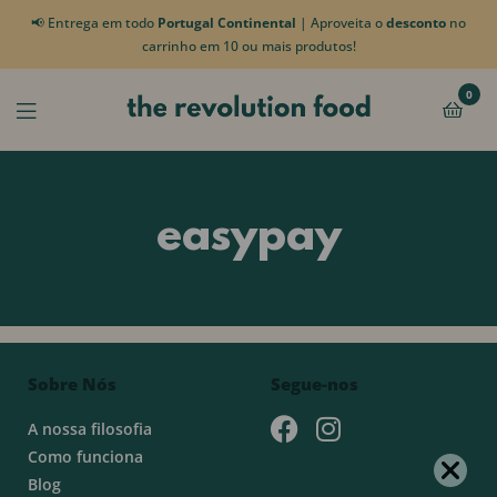
📢 Entrega em todo
Portugal Continental
| Aproveita o
desconto
no
carrinho em 10 ou mais produtos!
0
easypay
Sobre Nós
Segue-nos
A nossa filosofia
Como funciona
Blog