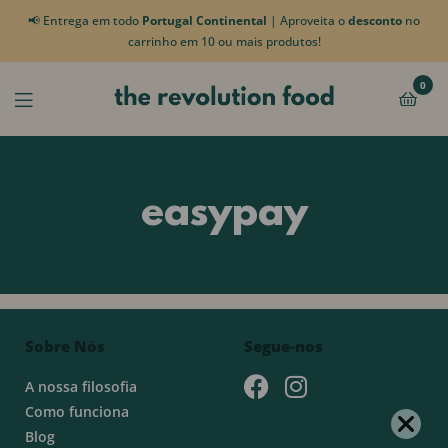
📢 Entrega em todo
Portugal Continental
| Aproveita o
desconto
no
carrinho em 10 ou mais produtos!
0
easypay
Sobre Nós
Segue-nos
A nossa filosofia
Como funciona
Blog