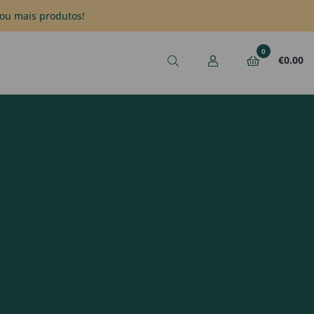
ou mais produtos!
0
€
0.00