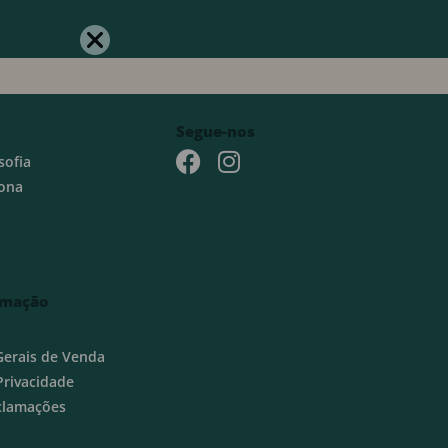
Segue-nos
sofia
ona
rmação
Gerais de Venda
 Privacidade
eclamações