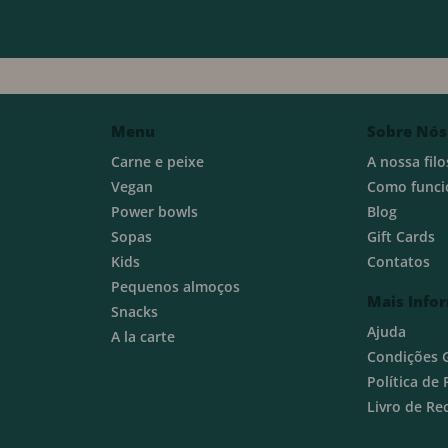
Menu
Sobre Nós
Carne e peixe
A nossa filo
Vegan
Como funci
Power bowls
Blog
Sopas
Gift Cards
Kids
Contatos
Pequenos almoços
Mais Info
Snacks
Ajuda
A la carte
Condições 
Política de
Livro de R