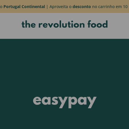
do
Portugal Continental
| Aproveita o
desconto
no carrinho em 10 
easypay