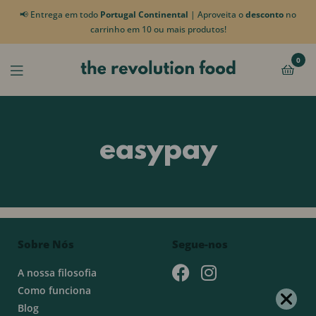
📢 Entrega em todo
Portugal Continental
| Aproveita o
desconto
no
carrinho em 10 ou mais produtos!
0
easypay
Sobre Nós
Segue-nos
A nossa filosofia
Como funciona
Blog