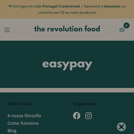
📢 Entrega em todo
Portugal Continental
| Aproveita o
desconto
no
carrinho em 10 ou mais produtos!
0
easypay
Sobre Nós
Segue-nos
A nossa filosofia
Como funciona
Blog