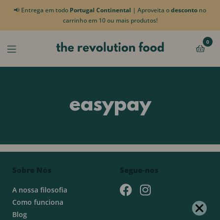
📢 Entrega em todo
Portugal Continental
| Aproveita o
desconto
no
carrinho em 10 ou mais produtos!
0
easypay
Sobre Nós
Segue-nos
A nossa filosofia
Como funciona
Blog