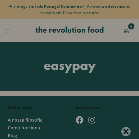
📢 Entrega em todo
Portugal Continental
| Aproveita o
desconto
no
carrinho em 10 ou mais produtos!
0
easypay
Sobre Nós
Segue-nos
A nossa filosofia
Como funciona
Blog