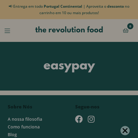
📢 Entrega em todo
Portugal Continental
| Aproveita o
desconto
no
carrinho em 10 ou mais produtos!
0
easypay
Sobre Nós
Segue-nos
A nossa filosofia
Como funciona
Blog