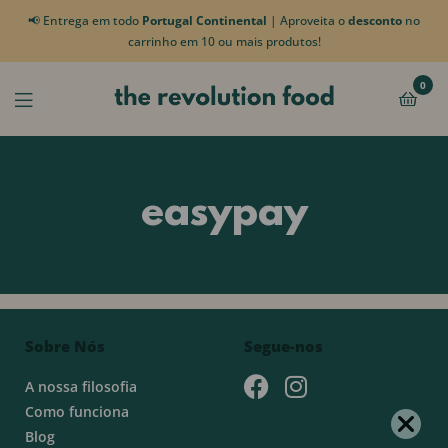
📢 Entrega em todo
Portugal Continental
| Aproveita o
desconto
no
carrinho em 10 ou mais produtos!
0
easypay
Sobre Nós
Segue-nos
A nossa filosofia
Como funciona
Blog