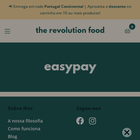
📢 Entrega em todo
Portugal Continental
| Aproveita o
desconto
no
carrinho em 10 ou mais produtos!
0
easypay
Sobre Nós
Segue-nos
A nossa filosofia
Como funciona
Blog