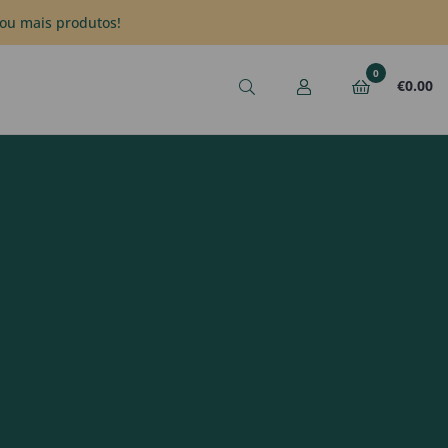
ou mais produtos!
0
€
0.00