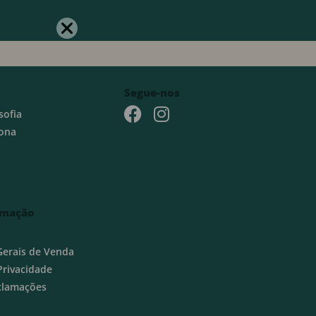
Segue-nos
sofia
ona
rmação
Gerais de Venda
 Privacidade
eclamações