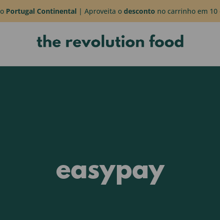
do
Portugal Continental
| Aproveita o
desconto
no carrinho em 10 
easypay