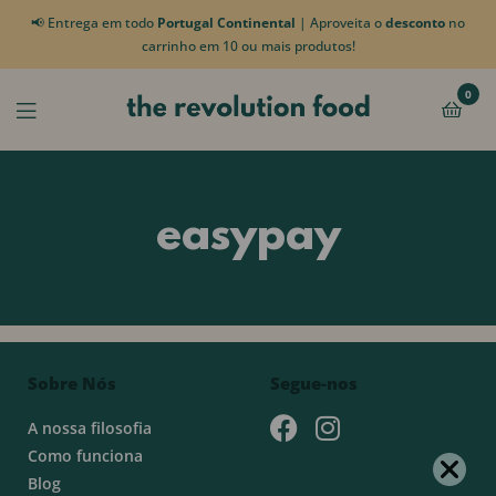
📢 Entrega em todo
Portugal Continental
| Aproveita o
desconto
no
carrinho em 10 ou mais produtos!
0
easypay
Sobre Nós
Segue-nos
A nossa filosofia
Como funciona
Blog