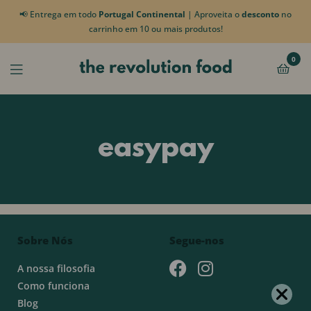
📢 Entrega em todo
Portugal Continental
| Aproveita o
desconto
no
carrinho em 10 ou mais produtos!
0
easypay
Sobre Nós
Segue-nos
A nossa filosofia
Como funciona
Blog