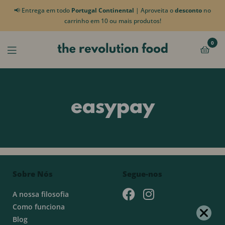
📢 Entrega em todo
Portugal Continental
| Aproveita o
desconto
no
carrinho em 10 ou mais produtos!
0
easypay
Sobre Nós
Segue-nos
A nossa filosofia
Como funciona
Blog